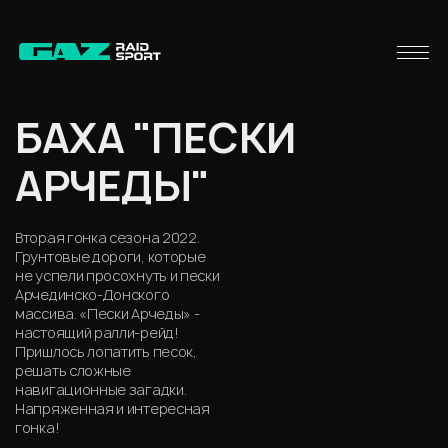
БАХА "ПЕСКИ
АРЧЕДЫ"
Вторая гонка сезона 2022.
Грунтовые дороги, которые
не успели просохнуть и пески
Арчединско-Донского
массива. «Пески Арчеды» -
настоящий ралли-рейд!
Пришлось лопатить песок,
решать сложные
навигационные загадки.
Напряженная и интересная
гонка!