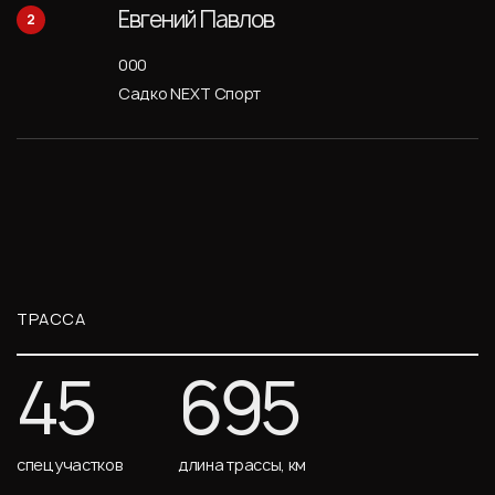
Евгений Павлов
2
000
Садко NEXT Спорт
ТРАССА
45
695
спецучастков
длина трассы, км