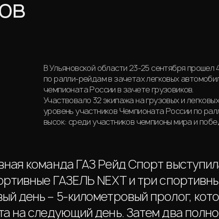
ов
В Ульяновской области 23-25 сентября прошел 
по ралли-рейдам в зачетах легковых автомобил
чемпионата России в зачете грузовиков.
Участвовало 32 экипажа на грузовых и легковы
уровень участников Чемпионата России по ра
высок: среди участников чемпионы мира и побе
вная команда ГАЗ Рейд Спорт выступи
портивные ГАЗЕЛЬ NEXT и три спортивны
ый день – 5-километровый пролог, кот
та на следующий день. Затем два полн