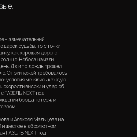
вые.
ие – замечательный
подарок судьбы, то с точки
дику, как хорошая дорога
 солнце. Небеса начали
день. Да и то дождь прошел
зло. От экипажей требовалось
о: условия менялись каждую
: скорости высоки и удар об
 с ГАЗЕЛЬ NEXT под
ождении брода потеряли
глазом.
ова и Алексея Мальцева на
1 и шестое в абсолютном
ная ГАЗЕЛЬ NEXT под