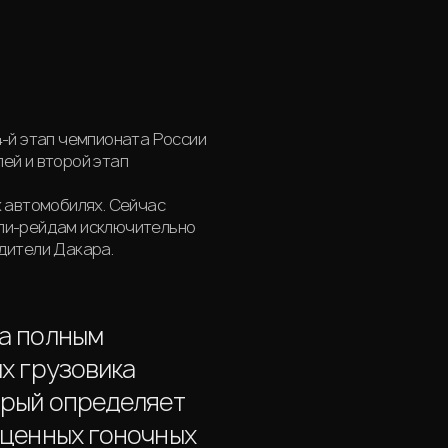
4-й этап чемпионата России
ей и второй этап
х автомобилях. Сейчас
лли-рейдам исключительно
дители Дакара.
ла полным
х грузовика
орый определяет
оценных гоночных