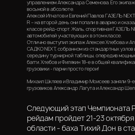
управлением Александра Семенова. Его экипаж 
восьмой в абсолюте.
Алексей Игнатов и Евгений Павлов ГАЗЕЛЬ NEXT
R – на второй день они попали в аварию и оказ
классе рейд-спорт. Жаль, спортивная ГАЗЕЛЬ 
автомобилей участвующих в этом классе.
Отлично выступил экипаж Алексея Хлебова и Ал
САДКО NEXT, собранном из стандартных узлов и
середину турнирной таблицы, опередив мощные
багги. Хлебов и Филякин 18-е в общей квалифик
грузовики - парни просто герои!
Михаил Шкляев и Владимир Моисеев заняли 9-е
грузовиков. Александр Лагута и Александр Шел
Следующий этап Чемпионата Р
рейдам пройдет 21-23 октября
области - баха Тихий Дон в ст