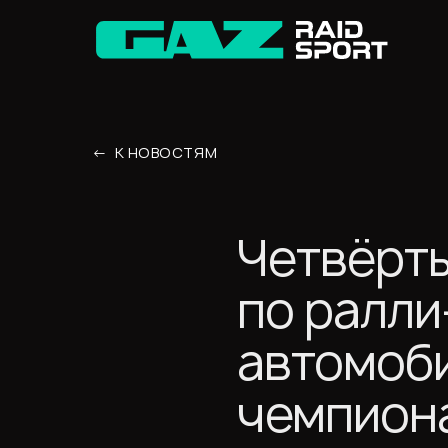
К НОВОСТЯМ
Четвёрты
по ралли
автомоби
чемпиона