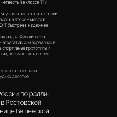
четвертый в классе Т1 и
 упустили золото в категории
ались на втором месте в
NEXT быстрее и надежнее
ександра Филякина. На
 агрегатов, они ворвались в
 спортивные прототипы и
ации, восьмые в категории
 место в категории
удько десятые.
оссии по ралли-
 в Ростовской
анице Вешенской.