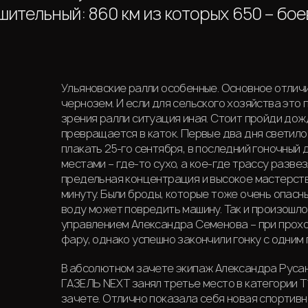
ительный: 860 км из которых 650 – бое
Ульяновские ралли особенные. Основное отлич
чернозем. И если для сельского хозяйства это 
зрения ралли ситуация иная. Стоит пройди дож
превращается в каток. Первые два дня светило
плакать 25-го сентября, в последний гоночный 
местами – где-то сухо, а кое-где трассу разве
предельная концентрация и высокое мастерств
минуту. Были броды, которые тоже очень опасны
воду может повредить машину. Так и произошло
управлением Александра Семенова – при прох
фару, однако успешно закончили гонку с одним 
В абсолютном зачете экипаж Александра Русан
ГАЗЕЛЬ NEXT занял третье место в категории Т
зачете. Отлично показала себя новая спортив