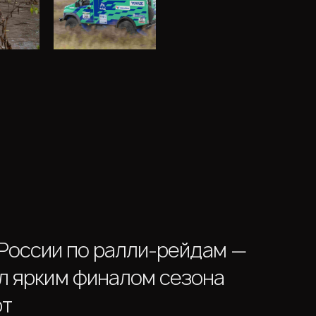
 России по ралли-рейдам —
ал ярким финалом сезона
рт