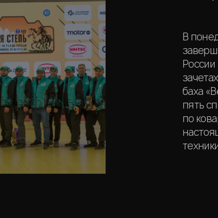
В понед
заверш
России
зачетах
баха «В
пять сп
по ков
настоя
техники