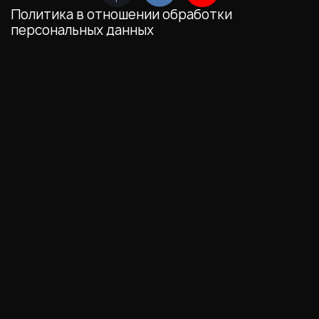
Политика в отношении обработки
персональных данных
Мы обрабатываем файлы cookie (в том числе,
файлы cookie, используемые инструментом
веб-аналитики Яндекс.Метрика,
предоставляемым ООО «Яндекс», ОГРН
1027700229193). Это необходимо в целях
анализа использования сайта и улучшения
его работы. Работая с сайтом, Вы даете свое
СОГЛАСИЕ
на их обработку и обработку
ваших персональных данных.
Выберите настройки cookie
Минимальные
Аналитические/