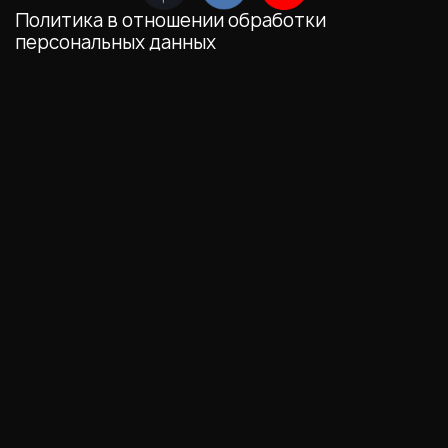
Политика в отношении обработки
персональных данных
Мы обрабатываем файлы cookie (в том числе,
файлы cookie, используемые инструментом
веб-аналитики Яндекс.Метрика,
предоставляемым ООО «Яндекс», ОГРН
1027700229193). Это необходимо в целях
анализа использования сайта и улучшения
его работы. Работая с сайтом, Вы даете свое
СОГЛАСИЕ
на их обработку и обработку
ваших персональных данных.
Выберите настройки cookie
Минимальные
Аналитические/