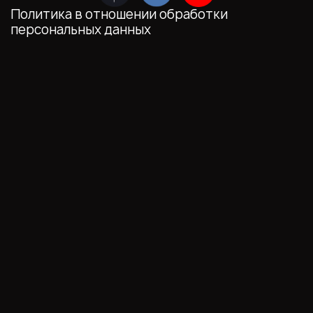
Политика в отношении обработки
персональных данных
Мы обрабатываем файлы cookie (в том числе,
файлы cookie, используемые инструментом
веб-аналитики Яндекс.Метрика,
предоставляемым ООО «Яндекс», ОГРН
1027700229193). Это необходимо в целях
анализа использования сайта и улучшения
его работы. Работая с сайтом, Вы даете свое
СОГЛАСИЕ
на их обработку и обработку
ваших персональных данных.
Выберите настройки cookie
Минимальные
Аналитические/