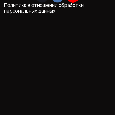
Политика в отношении обработки
персональных данных
Мы обрабатываем файлы cookie (в том числе,
файлы cookie, используемые инструментом
веб-аналитики Яндекс.Метрика,
предоставляемым ООО «Яндекс», ОГРН
1027700229193). Это необходимо в целях
анализа использования сайта и улучшения
его работы. Работая с сайтом, Вы даете свое
СОГЛАСИЕ
на их обработку и обработку
ваших персональных данных.
Выберите настройки cookie
Минимальные
Аналитические/